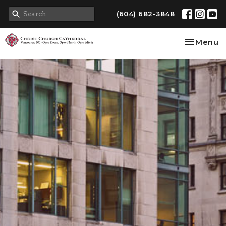
(604) 682-3848
Toggle na
Menu