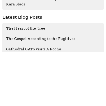
Kara Slade
Latest Blog Posts
The Heart of the Tree
The Gospel According to the Fugitives
Cathedral CATS visits A Rocha
Sign up for our
Newsletter
Subscribe to receive email updates with the latest news.