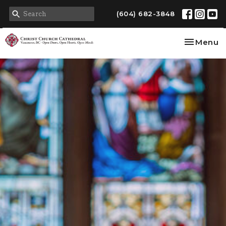
(604) 682-3848
Toggle na
Menu